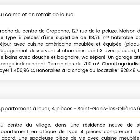
u calme et en retrait de la rue
roche du centre de Craponne, 127 rue de la peluze. Maison d
e type 5 pièces d'une superficie de 118,76 m² habitable 
éjour avec cuisine américaine meublée et équipée (plaque
dégagement desservant 4 chambres dont 3 avec placard, bu
e bains avec douche et baignoire, wc séparé. Un garage at
arage indépendant. Terrain clos de 700 m². Chauffage indivi
oyer 1 456,96 €. Honoraires à la charge du locataire : 828,48
e garantie : 1 456,96 €. Disponible le 02 novembre 2026.
ppartement à louer, 4 pièces - Saint-Genis-les-Ollières 
Au centre du village, dans une résidence neuve de s
appartement en attique de type 4 pièces comprenant : 
placard, une spacieuse pièce de vie avec cuisine meublée