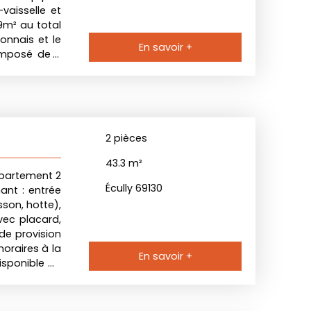
-vaisselle et
9m² au total
onnais et le
En savoir +
omposé de 3
C, une salle
imatisation.
our véhicule
 140,00 € de
 chaudière).
2
pièces
garantie : 1
43.3
m²
appartement 2
Écully 69130
ant : entrée
son, hotte),
vec placard,
de provision
oraires à la
En savoir +
isponible de