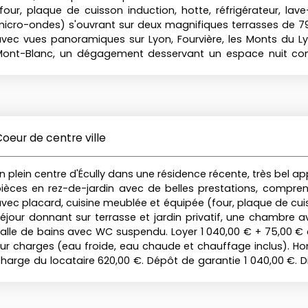
four, plaque de cuisson induction, hotte, réfrigérateur, lave
icro-ondes) s'ouvrant sur deux magnifiques terrasses de 7
vec vues panoramiques sur Lyon, Fourvière, les Monts du Ly
Mont-Blanc, un dégagement desservant un espace nuit c
hambres dont une en suite parentale avec salle d'eau et W
e bains et un WC séparés. L'appartement est équipée de la cl
eux garages simples en sous-sol avec prise de recharge p
lectrique viennent compléter ce bien. Loyer : 1 690,00 € +
rovision sur charges (CCG, espaces verts et entretien de la
oeur de centre ville
onoraires à la charge du locataire : 945,00 € TTC. Dépôt de 
90,00 €. Disponible le 17 août 2026.
n plein centre d'Écully dans une résidence récente, très bel 
ièces en rez-de-jardin avec de belles prestations, compren
vec placard, cuisine meublée et équipée (four, plaque de cuis
éjour donnant sur terrasse et jardin privatif, une chambre a
alle de bains avec WC suspendu. Loyer 1 040,00 € + 75,00 € 
ur charges (eau froide, eau chaude et chauffage inclus). Hon
harge du locataire 620,00 €. Dépôt de garantie 1 040,00 €. D
uite.