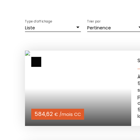
Type d'affichage
Trier par
Liste
Pertinence
s
p
d
5
584,62
€ /mois CC
l