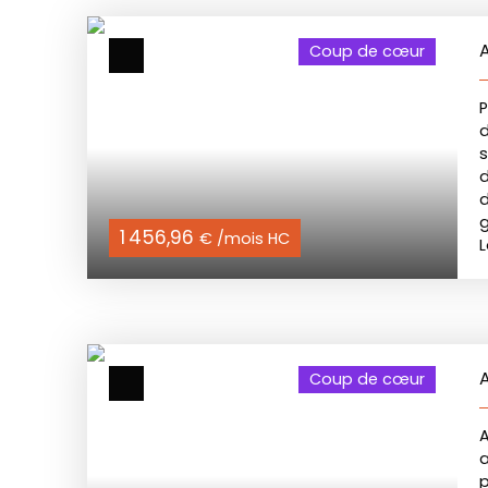
A
Coup de cœur
P
d
s
d
g
1 456,96
€ /mois HC
L
d
A
Coup de cœur