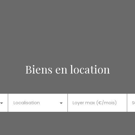
Biens en location
Localisation
Loyer max (€/mois)
S