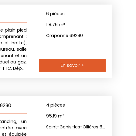
6
pièces
118.76
m²
e plain pied
Craponne 69290
comprenant :
 et hotte),
reau, salle
tenant et un
duel au gaz.
En savoir +
 € TTC. Dépôt
69290
4
pièces
95.19
m²
tanding, un
Saint-Genis-les-Ollières 69290
entrée avec
 et équipée