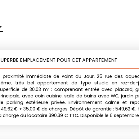
SUPERBE EMPLACEMENT POUR CET APPARTEMENT
À proximité immédiate de Point du Jour, 25 rue des aque
5ème, très bel appartement de type studio en rez-de-j
uperficie de 30,03 m² : comprenant entrée avec placard, 
rincipale, avec coin cuisine, salle de bains avec WC, jardin pr
e parking extérieure privée. Environnement calme et repo
49,62 € + 35,00 € de charges. Dépôt de garantie : 549,62 €. 
a charge du locataire 390,39 € TTC. Disponible le 6 septembre