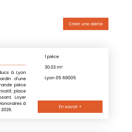
Créer une alerte
1
pièce
30.03
m²
ducs à Lyon
Lyon 05 69005
ardin d'une
grande pièce
ivatif, place
sant. Loyer
Honoraires à
En savoir +
 2026.