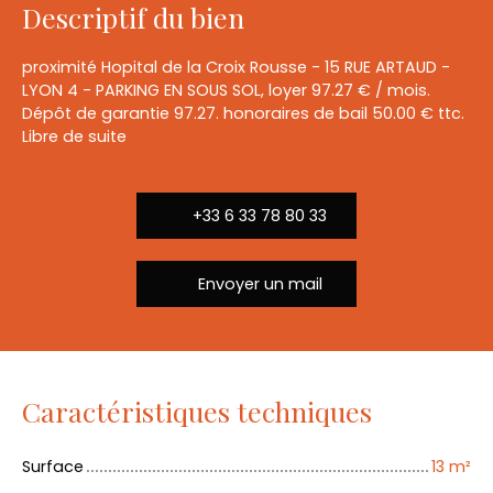
Descriptif du bien
proximité Hopital de la Croix Rousse - 15 RUE ARTAUD -
LYON 4 - PARKING EN SOUS SOL, loyer 97.27 € / mois.
Dépôt de garantie 97.27. honoraires de bail 50.00 € ttc.
Libre de suite
+33 6 33 78 80 33
Envoyer un mail
Caractéristiques techniques
Surface
13
m²