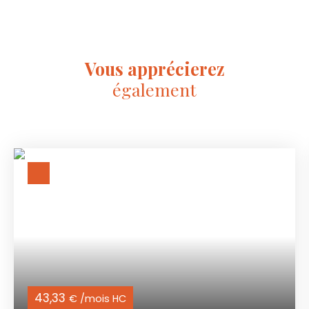
Vous apprécierez
également
43,33
€ /mois HC