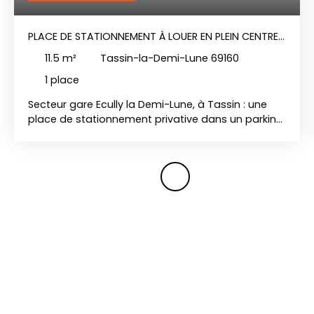
PLACE DE STATIONNEMENT À LOUER EN PLEIN CENTRE
DE TASSIN
11.5
m²
Tassin-la-Demi-Lune 69160
1
place
Secteur gare Ecully la Demi-Lune, à Tassin : une
place de stationnement privative dans un parking
extérieur fermé par portail automatique. Loyer
trimestriel à payer d'avance 130,00 € charges
comprises. Dépôt de garantie : 60,00 €.
Honoraires d'agence à la charge du locataire :
50,00 € TTC. Disponible de suite.