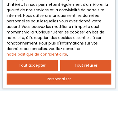
L223-1 du code de la consommation, sur le site
d'intérêt. Ils nous permettent également d'améliorer la
Internet www.bloctel.gouv.fr ou par courrier
qualité de nos services et la convivialité de notre site
adressé à :
internet. Nous utiliserons uniquement les données
personnelles pour lesquelles vous avez donné votre
Société Worldline, Service Bloctel, CS 61311, 41013
accord. Vous pouvez les modifier à n'importe quel
BLOIS CEDEX.
moment via la rubrique ″Gérer les cookies″ en bas de
notre site, à l'exception des cookies essentiels à son
Pour en savoir plus sur le traitement de vos
fonctionnement. Pour plus d'informations sur vos
données personnelles, veuillez consulter notre
données personnelles, veuillez consulter
politique de confidentialité
.
notre politique de confidentialité
.
Tout accepter
Tout refuser
Recevoir des annonces
Personnaliser