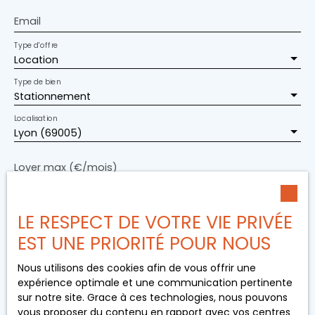
Email
Type d'offre
Location
Type de bien
Stationnement
Localisation
Lyon (69005)
Loyer max (€/mois)
Surface min (m²)
LE RESPECT DE VOTRE VIE PRIVÉE
J'accepte le traitement de mes données
EST UNE PRIORITÉ POUR NOUS
personnelles conformément au RGPD. Si vous ne
souhaitez pas faire l'objet de prospection
Nous utilisons des cookies afin de vous offrir une
commerciale par voie téléphonique, vous pouvez
expérience optimale et une communication pertinente
vous inscrire gratuitement sur la liste d'opposition
sur notre site. Grace à ces technologies, nous pouvons
au démarchage téléphonique, prévu par l'article
vous proposer du contenu en rapport avec vos centres