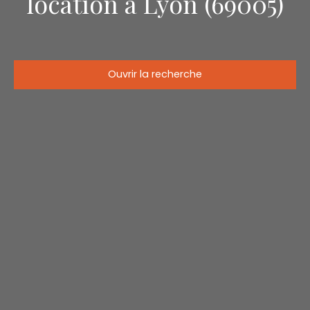
location à Lyon (69005)
Ouvrir la recherche
Type d'offre
Location
Type de bien
Stationnement
Localisation
Lyon (69005)
Loyer max (€/mois)
Surface min (m²)