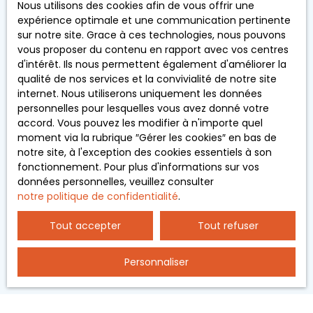
Marseille). 2
Nous utilisons des cookies afin de vous offrir une
souhaitez pas faire l'objet de prospection
km de la gare
expérience optimale et une communication pertinente
commerciale par voie téléphonique, vous pouvez
de Villefranche
sur notre site. Grace à ces technologies, nous pouvons
vous inscrire gratuitement sur la liste d'opposition
sur Saône
vous proposer du contenu en rapport avec vos centres
au démarchage téléphonique, prévu par l'article
vous accéder
d'intérêt. Ils nous permettent également d'améliorer la
L223-1 du code de la consommation, sur le site
à la gare de
qualité de nos services et la convivialité de notre site
Internet www.bloctel.gouv.fr ou par courrier
Lyon Part-Dieu
internet. Nous utiliserons uniquement les données
adressé à :
en 25 mn.
personnelles pour lesquelles vous avez donné votre
Proximité
accord. Vous pouvez les modifier à n'importe quel
Société Worldline, Service Bloctel, CS 61311, 41013
d'infrastructur
moment via la rubrique ″Gérer les cookies″ en bas de
BLOIS CEDEX.
e sportive (
notre site, à l'exception des cookies essentiels à son
tennis,
fonctionnement. Pour plus d'informations sur vos
Pour en savoir plus sur le traitement de vos
piscine),
données personnelles, veuillez consulter
données personnelles, veuillez consulter notre
commerces ,
notre politique de confidentialité
.
politique de confidentialité
.
écoles. Dans
un
Tout accepter
Tout refuser
environnemen
t calme et
Recevoir des annonces
Personnaliser
reposant au
sein du
quartier
résidentiel de