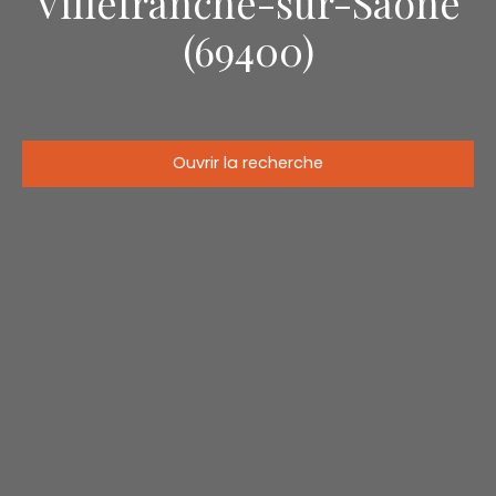
Villefranche-sur-Saône
(69400)
Ouvrir la recherche
Type d'offre
Vente
Type de bien
Maison
Localisation
Villefranche-sur-Saône (69400)
Budget max (€)
Surface min (m²)