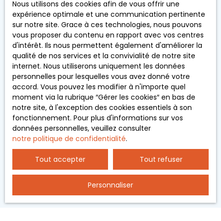
porte-fenêtre,
Nous utilisons des cookies afin de vous offrir une
souhaitez pas faire l'objet de prospection
Une suite
expérience optimale et une communication pertinente
commerciale par voie téléphonique, vous pouvez
parentale avec
sur notre site. Grace à ces technologies, nous pouvons
vous inscrire gratuitement sur la liste d'opposition
salle d'eau et
vous proposer du contenu en rapport avec vos centres
au démarchage téléphonique, prévu par l'article
accès sur le
d'intérêt. Ils nous permettent également d'améliorer la
L223-1 du code de la consommation, sur le site
jardin, et d'un
qualité de nos services et la convivialité de notre site
Internet www.bloctel.gouv.fr ou par courrier
WC séparé
internet. Nous utiliserons uniquement les données
adressé à :
avec lave-
personnelles pour lesquelles vous avez donné votre
mains. A
accord. Vous pouvez les modifier à n'importe quel
Société Worldline, Service Bloctel, CS 61311, 41013
l'étage, 4
moment via la rubrique ″Gérer les cookies″ en bas de
BLOIS CEDEX.
chambres,
notre site, à l'exception des cookies essentiels à son
toutes avec
fonctionnement. Pour plus d'informations sur vos
Pour en savoir plus sur le traitement de vos
placard et
données personnelles, veuillez consulter
données personnelles, veuillez consulter notre
dont une en
notre politique de confidentialité
.
politique de confidentialité
.
suite parentale
avec salle
Tout accepter
Tout refuser
d'eau, une salle
de bains avec
Recevoir des annonces
Personnaliser
WC. 4 places
de
stationnement
privatives