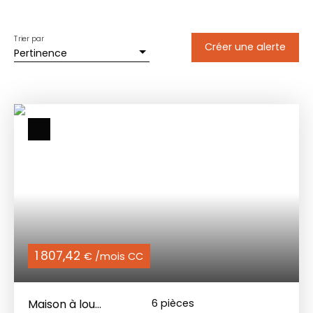
Trier par
Créer une alerte
Pertinence
1 807,42
€ /mois CC
Maison à louer
6
pièces