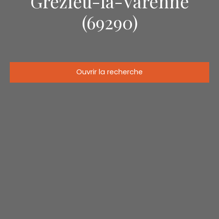
Grézieu-la-Varenne
(69290)
Ouvrir la recherche
Type d'offre
Location
Type de bien
Maison
Localisation
Grézieu-la-Varenne (69290)
Loyer max (€/mois)
Surface min (m²)