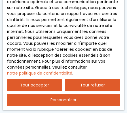
expérience optimale et une communication pertinente
souhaitez pas faire l'objet de prospection
et rafraîchissement.
sur notre site. Grace à ces technologies, nous pouvons
commerciale par voie téléphonique, vous pouvez
Un grand garage
vous proposer du contenu en rapport avec vos centres
vous inscrire gratuitement sur la liste d'opposition
double de 30 m²
d'intérêt. Ils nous permettent également d'améliorer la
au démarchage téléphonique, prévu par l'article
complète ce bien.
qualité de nos services et la convivialité de notre site
L223-1 du code de la consommation, sur le site
Contactez-nous pour
internet. Nous utiliserons uniquement les données
Internet www.bloctel.gouv.fr ou par courrier
visiter ce bien sans
personnelles pour lesquelles vous avez donné votre
adressé à :
plus attendre !
accord. Vous pouvez les modifier à n'importe quel
moment via la rubrique ″Gérer les cookies″ en bas de
Société Worldline, Service Bloctel, CS 61311, 41013
notre site, à l'exception des cookies essentiels à son
BLOIS CEDEX.
fonctionnement. Pour plus d'informations sur vos
données personnelles, veuillez consulter
Pour en savoir plus sur le traitement de vos
notre politique de confidentialité
.
données personnelles, veuillez consulter notre
politique de confidentialité
.
Tout accepter
Tout refuser
Recevoir des annonces
Personnaliser