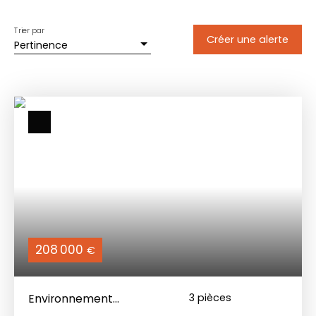
Trier par
Créer une alerte
Pertinence
208 000
€
Environnement
3
pièces
calme et reposant