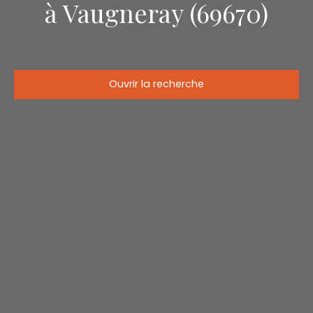
à Vaugneray (69670)
Ouvrir la recherche
Type d'offre
Vente
Type de bien
Appartement
Localisation
Vaugneray (69670)
Budget max (€)
Surface min (m²)